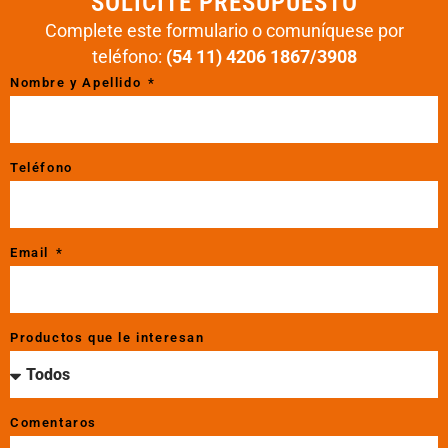
SOLICITE PRESUPUESTO
Complete este formulario o comuníquese por
teléfono:
(54 11)
4206 1867
/
3908
Nombre y Apellido
Teléfono
Email
Productos que le interesan
Comentaros